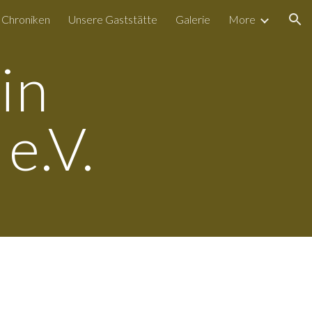
 Chroniken
Unsere Gaststätte
Galerie
More
ion
in
e.V.