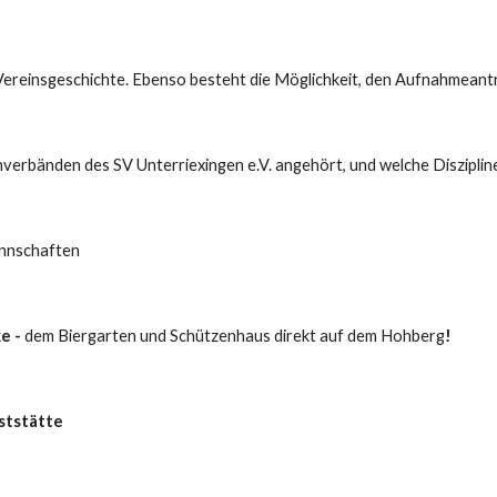
 Vereinsgeschichte. Ebenso besteht die Möglichkeit, den Aufnahmean
nverbänden des SV Unterriexingen e.V. angehört, und welche Diszipl
nnschaften
e -
dem Biergarten und Schützenhaus direkt auf dem Hohberg
!
ststätte