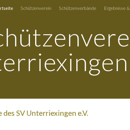
rtseite
Schützenverein
Schützenverbände
Ergebnisse &
ip to main content
Skip to navigat
chützenvere
erriexingen 
des SV Unterriexingen e.V.